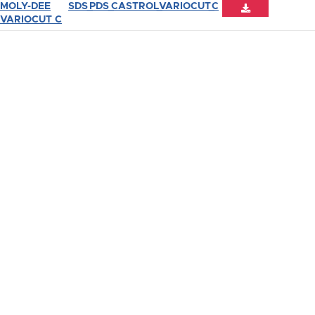
MOLY-DEE
SDS_PDS_CASTROL_VARIOCUT_C

VARIOCUT C